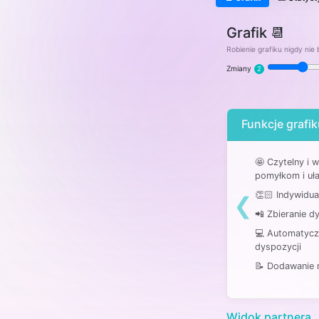
Grafik 📆
Robienie grafiku nigdy nie 
Zmiany
2
Funkcje grafi
wy protokół
🤩 Czytelny i 
ploatacyjne
pomyłkom i uł
0/4
u
Stan płynu chłodniczego
👏🏻 Indywidua
pryskiwaczy
❮
Płyn hamulcowy
📲 Zbieranie d
1/4
💻 Automatycz
papierowe
Mokre chusteczki
dyspozycji
Zapach
📝 Dodawanie 
nie podstawowe
4/4
Gaśnica
Zestaw naprawczy
Widok partnera