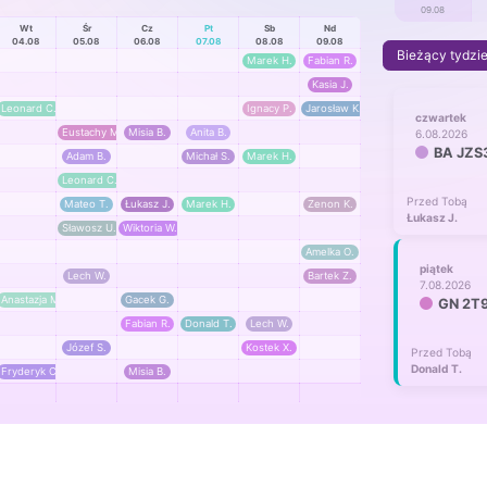
09.08
Wt
Śr
Cz
Pt
Sb
Nd
04.08
05.08
06.08
07.08
08.08
09.08
Bieżący tydzi
Marek H.
Fabian R.
Kasia J.
Leonard C.
Ignacy P.
Jarosław K.
czwartek
Eustachy M.
Misia B.
Anita B.
6.08.2026
BA JZS
Adam B.
Michał S.
Marek H.
Leonard C.
Przed Tobą
Mateo T.
Łukasz J.
Marek H.
Zenon K.
Łukasz J.
Sławosz U.
Wiktoria W.
Amelka O.
piątek
Lech W.
Bartek Z.
7.08.2026
Anastazja M.
Gacek G.
GN 2T
Fabian R.
Donald T.
Lech W.
Józef S.
Kostek X.
Przed Tobą
Donald T.
Fryderyk Ch.
Misia B.