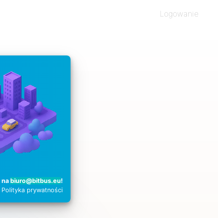
Logowanie
z na
biuro@bitbus.eu
!
Polityka prywatności