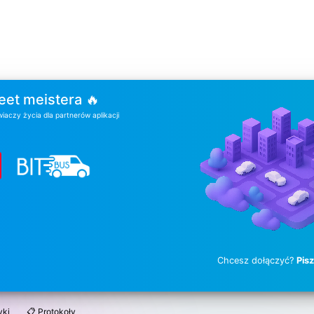
eet meistera 🔥
wiaczy życia dla partnerów aplikacji
Chcesz dołączyć?
Pis
yki
📋 Protokoły