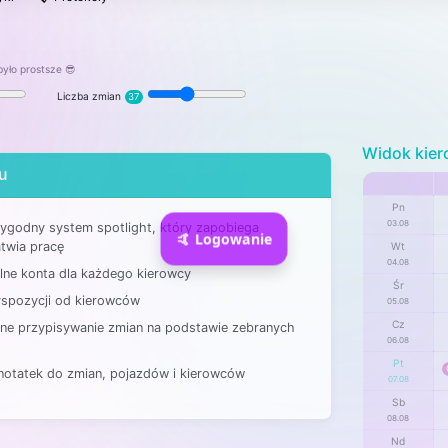
było prostsze 😎
Liczba zmian
37
Widok kie
ku
Pn
03.08
wygodny system spotlight, który zapobiega
🤙 Logowanie
atwia pracę
Wt
04.08
lne konta dla każdego kierowcy
Śr
yspozycji od kierowców
05.08
Cz
ne przypisywanie zmian na podstawie zebranych
06.08
Pt
notatek do zmian, pojazdów i kierowców
07.08
Sb
08.08
Nd