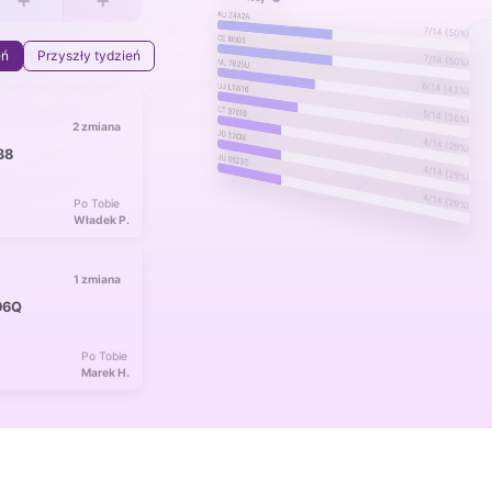
➕
➕
AU Z4A2A
7/14 (50%)
CE 8I0D3
eń
Przyszły tydzień
7/14 (50%)
ML 7B25U
6/14 (43%)
UJ L1W16
CT 97016
5/14 (36%)
2 zmiana
JD 32CIX
4/14 (29%)
38
JU 0623C
4/14 (29%)
4/14 (29%)
Po Tobie
Władek P.
1 zmiana
96Q
Po Tobie
Marek H.