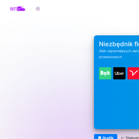
Niezbędnik fl
Zbiór najcenniejszych ułat
przewozowych
📆 Grafik
📈 Statyst